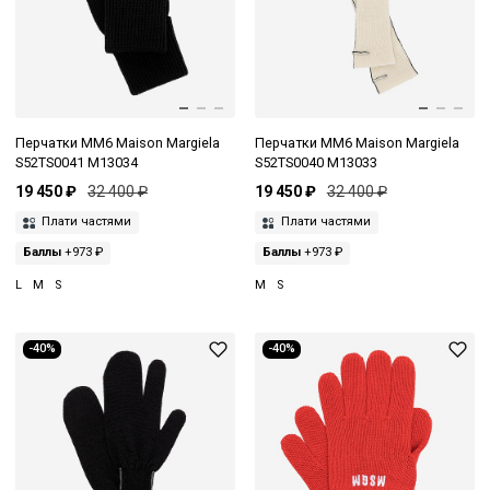
Перчатки MM6 Maison Margiela
Перчатки MM6 Maison Margiela
S52TS0041 M13034
S52TS0040 M13033
19 450 ₽
32 400 ₽
19 450 ₽
32 400 ₽
Плати частями
Плати частями
Баллы
+973 ₽
Баллы
+973 ₽
L
M
S
M
S
-40%
-40%