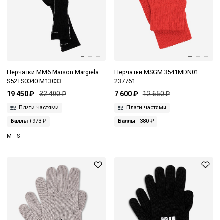
Перчатки MM6 Maison Margiela
Перчатки MSGM 3541MDN01
S52TS0040 M13033
237761
19 450 ₽
32 400 ₽
7 600 ₽
12 650 ₽
Плати частями
Плати частями
Баллы
+973 ₽
Баллы
+380 ₽
M
S