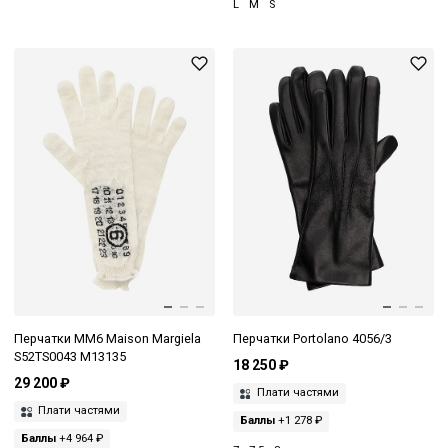
L
M
S
Перчатки MM6 Maison Margiela
Перчатки Portolano 4056/3
S52TS0043 M13135
18 250 ₽
29 200 ₽
Плати частями
Плати частями
Баллы
+1 278 ₽
Баллы
+4 964 ₽