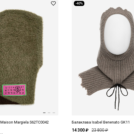
-40%
Maison Margiela S62TC0042
Балаклава Isabel Benenato GK11
14 300 ₽
23 800 ₽