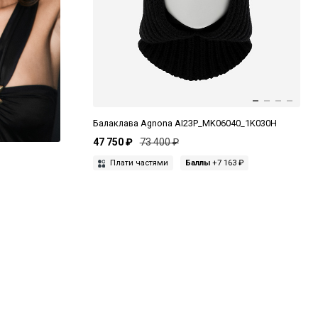
Балаклава Agnona AI23P_MK06040_1K030H
47 750 ₽
73 400 ₽
Плати частями
Баллы
+7 163 ₽