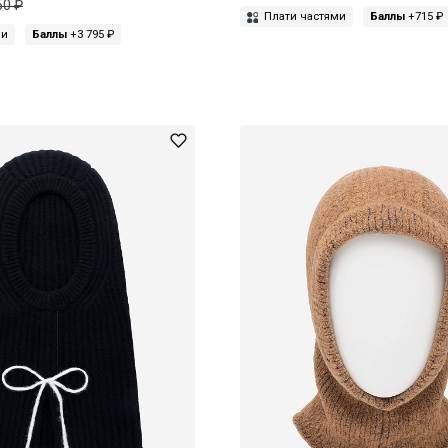
50 ₽
Плати частями
Баллы
+715 ₽
ми
Баллы
+3 795 ₽