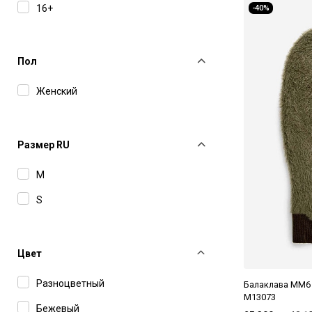
16+
-40%
Пол
Женский
Размер RU
M
S
Цвет
Разноцветный
Балаклава MM6 
M13073
Бежевый