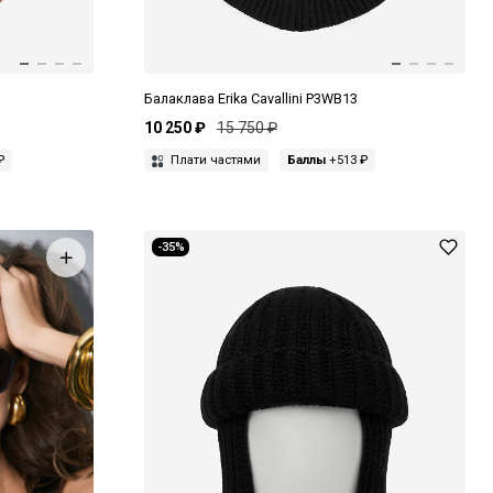
Балаклава Erika Cavallini P3WB13
10 250 ₽
15 750 ₽
₽
Плати частями
Баллы
+513 ₽
-35%