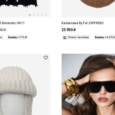
l Benenato GK11
Балаклава By Far 23PFREBC
00 ₽
23 950 ₽
ми
Баллы
+715 ₽
Плати частями
Баллы
+4 072 