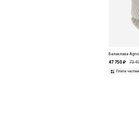
Балаклава Agno
47 750 ₽
73 4
Плати частя