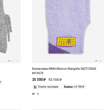
Балаклава MM6 Maison Margiela S62TC0042
M13073
25 300 ₽
42 150 ₽
₽
Плати частями
Баллы
+3 795 ₽
M
S