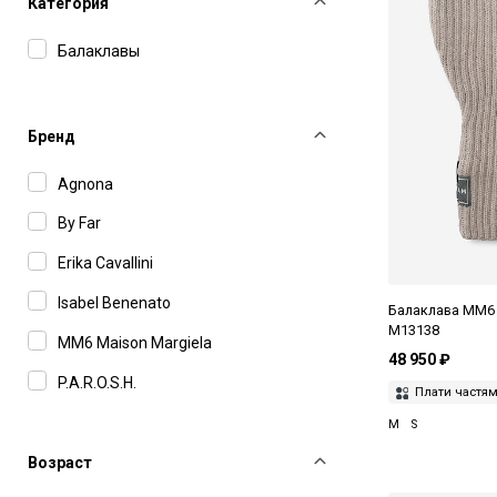
Категория
Балаклавы
Бренд
Agnona
By Far
Erika Cavallini
Isabel Benenato
Балаклава MM6 
M13138
MM6 Maison Margiela
48 950 ₽
P.A.R.O.S.H.
Плати частя
M
S
Возраст