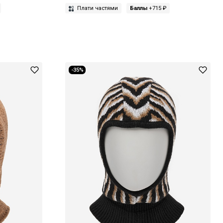
Плати частями
Баллы
+715 ₽
-35%