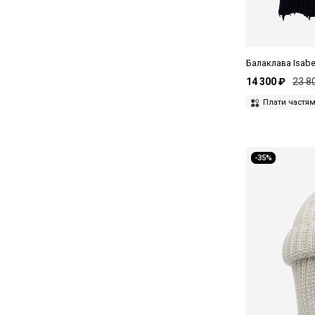
Балаклава Isabe
14 300 ₽
23 8
Плати частя
-35%