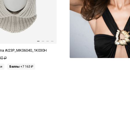
na AI23P_MK06040_1K030H
00 ₽
ми
Баллы
+7 163 ₽