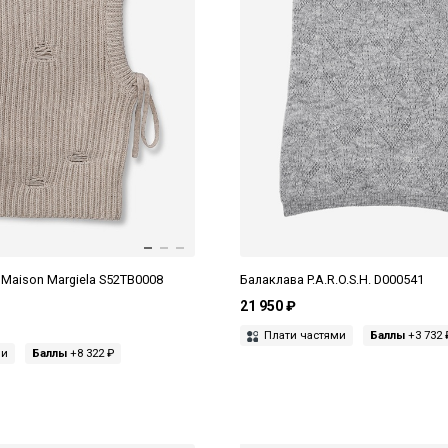
Maison Margiela S52TB0008
Балаклава P.A.R.O.S.H. D000541
21 950 ₽
Плати частями
Баллы
+3 732 
ми
Баллы
+8 322 ₽