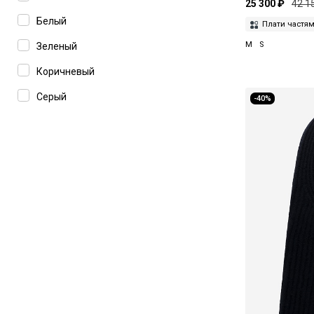
25 300 ₽
42 1
Белый
Плати частя
M
S
Зеленый
Коричневый
Серый
-40%
Фиолетовый
Черный