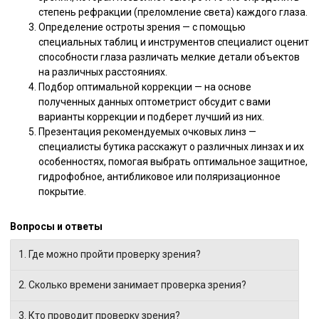
степень рефракции (преломление света) каждого глаза.
Определение остроты зрения — с помощью
специальных таблиц и инструментов специалист оценит
способности глаза различать мелкие детали объектов
на различных расстояниях.
Подбор оптимальной коррекции — на основе
полученных данных оптометрист обсудит с вами
варианты коррекции и подберет лучший из них.
Презентация рекомендуемых очковых линз —
специалисты бутика расскажут о различных линзах и их
особенностях, помогая выбрать оптимальное защитное,
гидрофобное, антибликовое или поляризационное
покрытие.
Вопросы и ответы
Ответ:
Ответ:
Ответ:
Ответ:
Ответ:
Ответ:
Ответ:
1. Где можно пройти проверку зрения?
Вы
Процедура
Проверку
При
После
Проверка
Для
можете
занимает
зрения
отсутствии
процедуры
зрения
получения
2. Сколько времени занимает проверка зрения?
выбрать
в
проводит
жалоб
специалист
проводится
дополнительной
любой
среднем
квалифицированный
проходить
проведет
в
информации
3. Кто проводит проверку зрения?