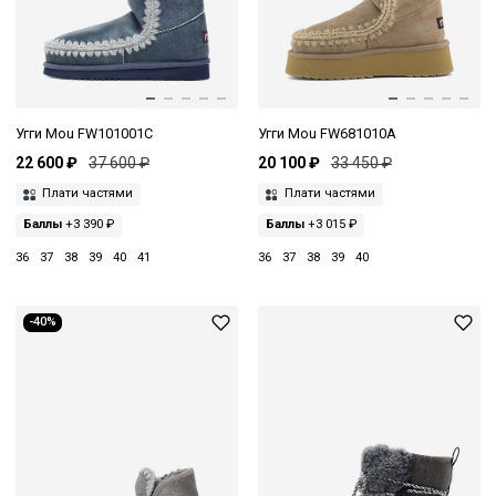
Угги Mou FW101001C
Угги Mou FW681010A
22 600 ₽
37 600 ₽
20 100 ₽
33 450 ₽
Плати частями
Плати частями
Баллы
+3 390 ₽
Баллы
+3 015 ₽
36
37
38
39
40
41
36
37
38
39
40
-40%