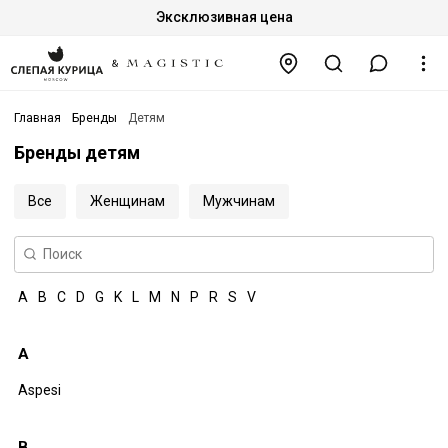
Эксклюзивная цена
Главная
Бренды
Детям
Бренды детям
Все
Женщинам
Мужчинам
A
B
C
D
G
K
L
M
N
P
R
S
V
A
Aspesi
B