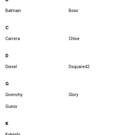
Balmain
Boss
C
Carrera
Chloe
D
Diesel
Dsquared2
G
Givenchy
Glory
Guess
K
Kokeshi