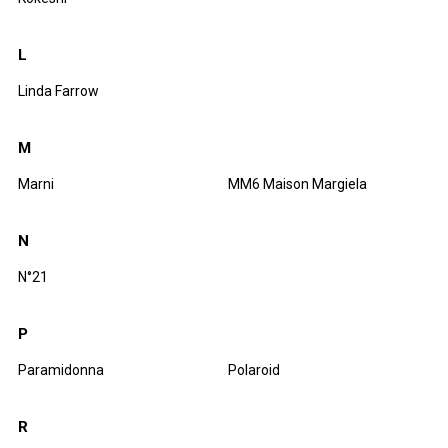
L
Linda Farrow
M
Marni
MM6 Maison Margiela
N
N°21
P
Paramidonna
Polaroid
R