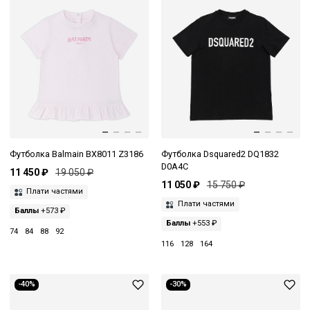
Футболка Balmain BX8011 Z3186
Футболка Dsquared2 DQ1832
D0A4C
11 450 ₽
19 050 ₽
11 050 ₽
15 750 ₽
Плати частями
Плати частями
Баллы
+573 ₽
Баллы
+553 ₽
74
84
88
92
116
128
164
-40%
-30%