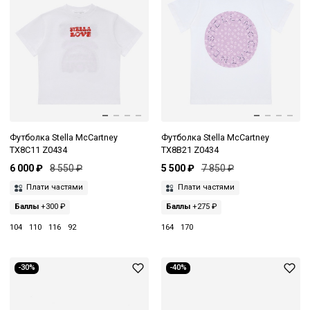
Футболка Stella McCartney
Футболка Stella McCartney
TX8C11 Z0434
TX8B21 Z0434
6 000 ₽
8 550 ₽
5 500 ₽
7 850 ₽
Плати частями
Плати частями
Баллы
+300 ₽
Баллы
+275 ₽
104
110
116
92
164
170
-30%
-40%