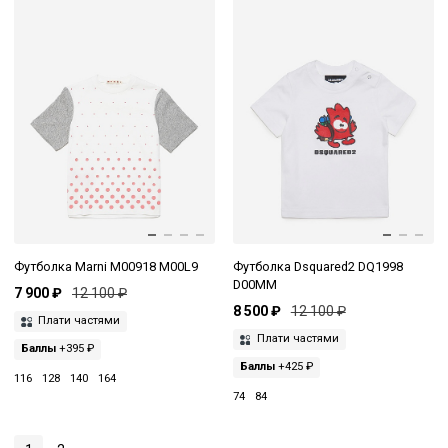
Футболка Marni M00918 M00L9
Футболка Dsquared2 DQ1998
D00MM
7 900 ₽
12 100 ₽
8 500 ₽
12 100 ₽
Плати частями
Плати частями
Баллы
+395 ₽
Баллы
+425 ₽
116
128
140
164
74
84