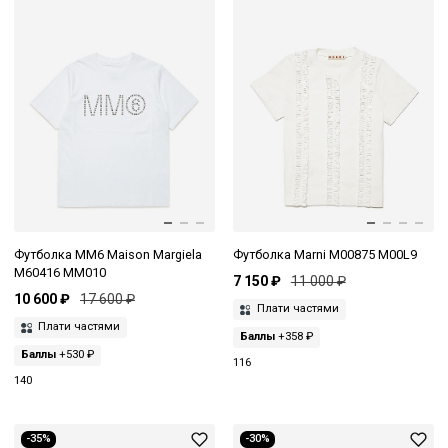
Футболка MM6 Maison Margiela
Футболка Marni M00875 M00L9
M60416 MM010
7 150 ₽
11 000 ₽
10 600 ₽
17 600 ₽
Плати частями
Плати частями
Баллы
+358 ₽
Баллы
+530 ₽
116
140
-35%
-30%