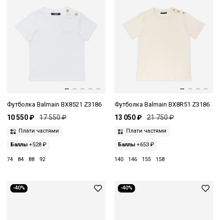
Футболка Balmain BX8521 Z3186
Футболка Balmain BX8R51 Z3186
10 550 ₽
17 550 ₽
13 050 ₽
21 750 ₽
Плати частями
Плати частями
Баллы
+528 ₽
Баллы
+653 ₽
74
84
88
92
140
146
155
158
-40%
-40%