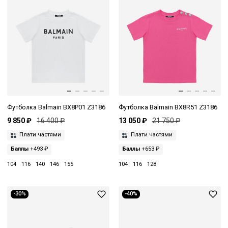
Футболка Balmain BX8P01 Z3186
Футболка Balmain BX8R51 Z3186
9 850 ₽
16 400 ₽
13 050 ₽
21 750 ₽
Плати частями
Плати частями
Баллы
+493 ₽
Баллы
+653 ₽
104
116
140
146
155
104
116
128
-30%
-40%