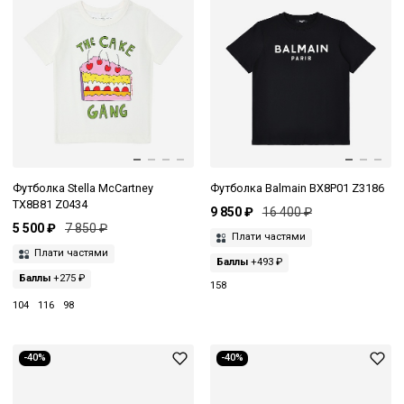
Футболка Stella McCartney
Футболка Balmain BX8P01 Z3186
TX8B81 Z0434
9 850 ₽
16 400 ₽
5 500 ₽
7 850 ₽
Плати частями
Плати частями
Баллы
+493 ₽
Баллы
+275 ₽
158
104
116
98
-40%
-40%