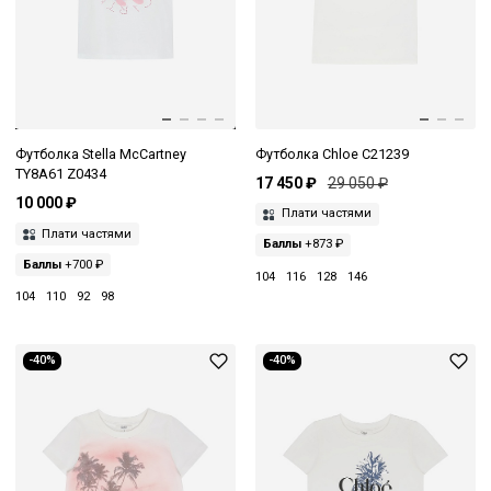
Футболка Stella McCartney
Футболка Chloe C21239
TY8A61 Z0434
17 450 ₽
29 050 ₽
10 000 ₽
Плати частями
Плати частями
Баллы
+873 ₽
Баллы
+700 ₽
104
116
128
146
104
110
92
98
-40%
-40%