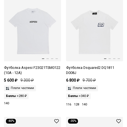
Футболка Aspesi F23021TSM0122
Футболка Dsquared2 DQ1811
(10A - 12A)
D008J
5 600 ₽
9 300 ₽
6 800 ₽
9 700 ₽
Плати частями
Плати частями
Баллы
+280 ₽
Баллы
+340 ₽
140
116
128
140
-40%
-35%