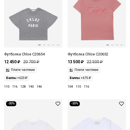
Футболка Chloe C20654
Футболка Chloe C20652
12 450 ₽
20 700 ₽
13 500 ₽
22 500 ₽
Плати частями
Плати частями
Баллы
+623 ₽
Баллы
+675 ₽
110
116
128
140
146
104
110
116
-30%
-30%