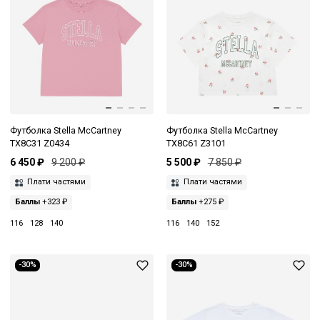
Футболка Stella McCartney
Футболка Stella McCartney
TX8C31 Z0434
TX8C61 Z3101
6 450 ₽
9 200 ₽
5 500 ₽
7 850 ₽
Плати частями
Плати частями
Баллы
+323 ₽
Баллы
+275 ₽
116
128
140
116
140
152
-30%
-30%