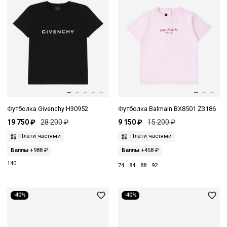
Футболка Givenchy H30952
Футболка Balmain BX8501 Z3186
19 750 ₽
28 200 ₽
9 150 ₽
15 200 ₽
Плати частями
Плати частями
Баллы
+988 ₽
Баллы
+458 ₽
140
74
84
88
92
-40%
-40%