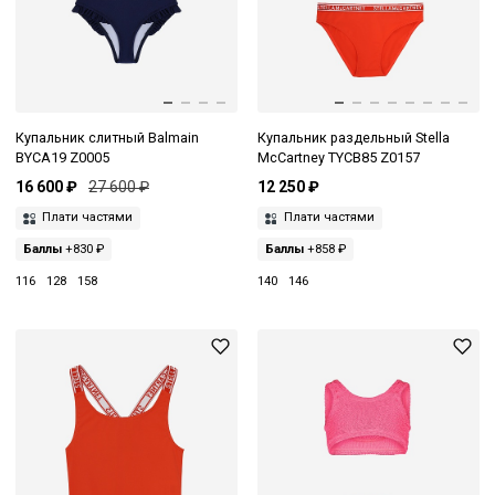
Купальник слитный Balmain
Купальник раздельный Stella
BYCA19 Z0005
McCartney TYCB85 Z0157
16 600 ₽
27 600 ₽
12 250 ₽
Плати частями
Плати частями
Баллы
+830 ₽
Баллы
+858 ₽
116
128
158
140
146