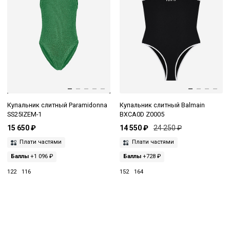
Купальник слитный Paramidonna
Купальник слитный Balmain
SS25IZEM-1
BXCA0D Z0005
15 650 ₽
14 550 ₽
24 250 ₽
Плати частями
Плати частями
Баллы
+1 096 ₽
Баллы
+728 ₽
122
116
152
164