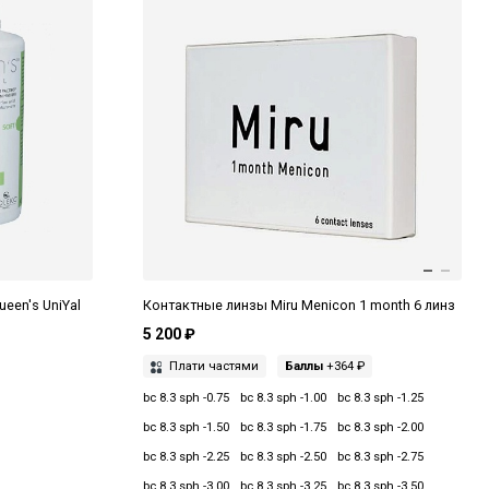
een's UniYal
Контактные линзы Miru Menicon 1 month 6 линз
5 200 ₽
Плати частями
Баллы
+364 ₽
bc 8.3 sph -0.75
bc 8.3 sph -1.00
bc 8.3 sph -1.25
bc 8.3 sph -1.50
bc 8.3 sph -1.75
bc 8.3 sph -2.00
bc 8.3 sph -2.25
bc 8.3 sph -2.50
bc 8.3 sph -2.75
bc 8.3 sph -3.00
bc 8.3 sph -3.25
bc 8.3 sph -3.50