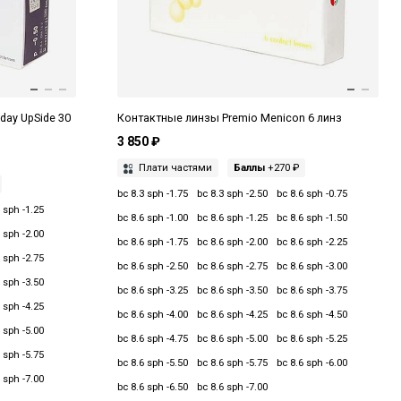
day UpSide 30
Контактные линзы Premio Menicon 6 линз
3 850 ₽
Плати частями
Баллы
+270 ₽
bc 8.3 sph -1.75
bc 8.3 sph -2.50
bc 8.6 sph -0.75
 sph -1.25
bc 8.6 sph -1.00
bc 8.6 sph -1.25
bc 8.6 sph -1.50
 sph -2.00
bc 8.6 sph -1.75
bc 8.6 sph -2.00
bc 8.6 sph -2.25
 sph -2.75
bc 8.6 sph -2.50
bc 8.6 sph -2.75
bc 8.6 sph -3.00
 sph -3.50
bc 8.6 sph -3.25
bc 8.6 sph -3.50
bc 8.6 sph -3.75
 sph -4.25
bc 8.6 sph -4.00
bc 8.6 sph -4.25
bc 8.6 sph -4.50
 sph -5.00
bc 8.6 sph -4.75
bc 8.6 sph -5.00
bc 8.6 sph -5.25
 sph -5.75
bc 8.6 sph -5.50
bc 8.6 sph -5.75
bc 8.6 sph -6.00
 sph -7.00
bc 8.6 sph -6.50
bc 8.6 sph -7.00