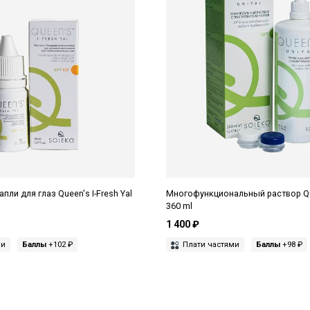
ли для глаз Queen's I-Fresh Yal
Многофункциональный раствор Qu
360 ml
1 400 ₽
ми
Баллы
+102 ₽
Плати частями
Баллы
+98 ₽