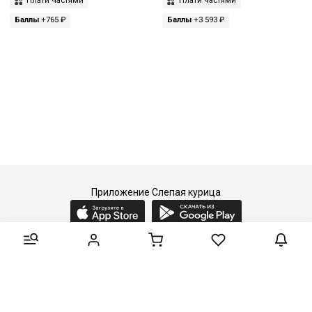
Плати частями
Плати частями
Баллы
+765 ₽
Баллы
+3 593 ₽
Приложение Слепая курица
2015-2026 © Слепая курица - fashion concept store.
Все права защищены.