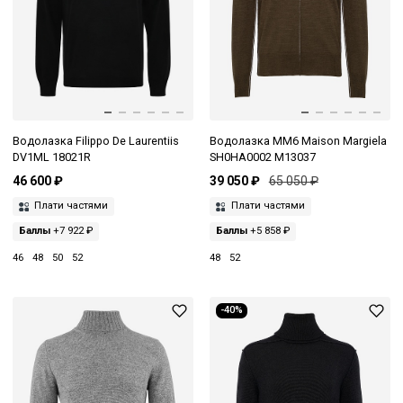
Водолазка Filippo De Laurentiis
Водолазка MM6 Maison Margiela
DV1ML 18021R
SH0HA0002 M13037
46 600 ₽
39 050 ₽
65 050 ₽
Плати частями
Плати частями
Баллы
+7 922 ₽
Баллы
+5 858 ₽
46
48
50
52
48
52
-40%