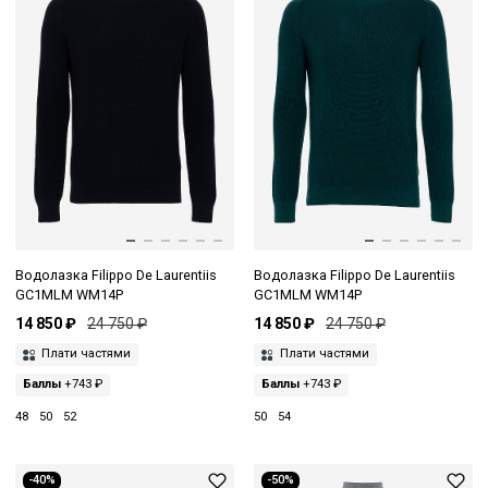
Водолазка Filippo De Laurentiis
Водолазка Filippo De Laurentiis
GC1MLM WM14P
GC1MLM WM14P
14 850 ₽
24 750 ₽
14 850 ₽
24 750 ₽
Плати частями
Плати частями
Баллы
+743 ₽
Баллы
+743 ₽
48
50
52
50
54
-40%
-50%