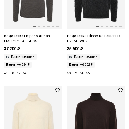
Водолазка Emporio Armani
Водолазка Filippo De Laurentiis
EM002025 AF14195
DV3ML WC7T
37 200 ₽
35 600 ₽
Плати частями
Плати частями
Баллы
+6 324 ₽
Баллы
+6 052 ₽
48
50
52
54
50
52
54
56