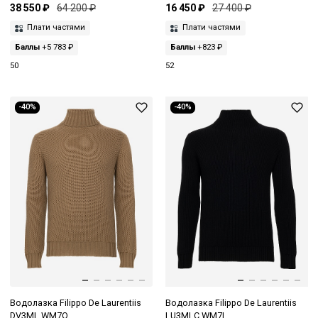
38 550 ₽
64 200 ₽
16 450 ₽
27 400 ₽
Плати частями
Плати частями
Баллы
+5 783 ₽
Баллы
+823 ₽
50
52
-40%
-40%
Водолазка Filippo De Laurentiis
Водолазка Filippo De Laurentiis
DV3ML WM7Q
LU3MLC WM7I