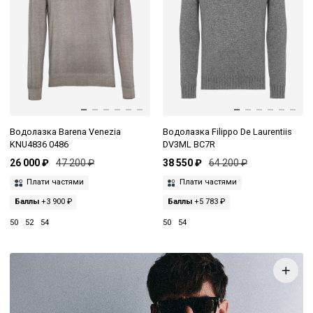
Водолазка Barena Venezia
Водолазка Filippo De Laurentiis
KNU4836 0486
DV3ML BC7R
26 000 ₽
47 200 ₽
38 550 ₽
64 200 ₽
Плати частями
Плати частями
Баллы
+3 900 ₽
Баллы
+5 783 ₽
50
52
54
50
54