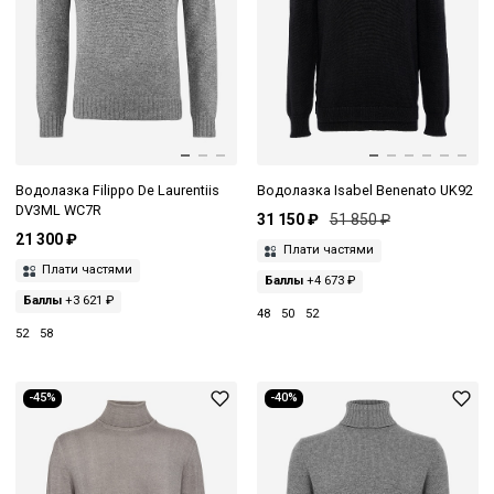
Водолазка Filippo De Laurentiis
Водолазка Isabel Benenato UK92
DV3ML WC7R
31 150 ₽
51 850 ₽
21 300 ₽
Плати частями
Плати частями
Баллы
+4 673 ₽
Баллы
+3 621 ₽
48
50
52
52
58
-45%
-40%