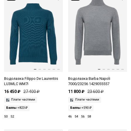
Водолазка Filippo De Laurentiis
Водолазка Barba Napoli
LU3MLC WM7I
7000/23256 1429055557
16 450 ₽
27 400 ₽
11 800 ₽
23 600 ₽
Плати частями
Плати частями
Баллы
+823 ₽
Баллы
+590 ₽
50
52
46
54
56
58