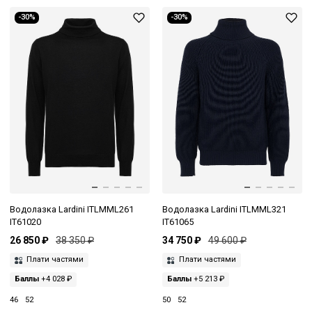
-30%
-30%
Водолазка Lardini ITLMML261
Водолазка Lardini ITLMML321
IT61020
IT61065
26 850 ₽
38 350 ₽
34 750 ₽
49 600 ₽
Плати частями
Плати частями
Баллы
+4 028 ₽
Баллы
+5 213 ₽
46
52
50
52