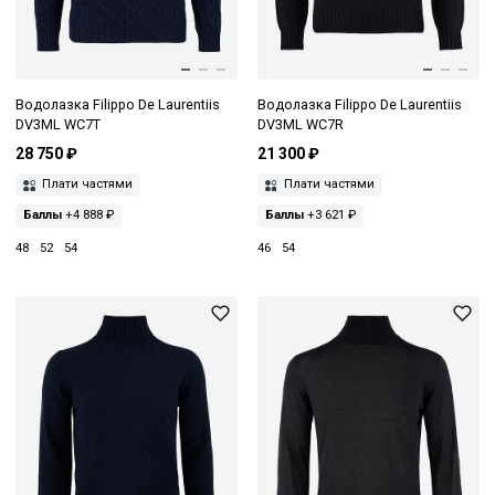
Водолазка Filippo De Laurentiis
Водолазка Filippo De Laurentiis
DV3ML WC7T
DV3ML WC7R
28 750 ₽
21 300 ₽
Плати частями
Плати частями
Баллы
+4 888 ₽
Баллы
+3 621 ₽
48
52
54
46
54