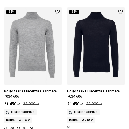
-35%
-35%
Водолазка Piacenza Cashmere
Водолазка Piacenza Cashmere
7034 606
7034 606
21 450 ₽
33 000 ₽
21 450 ₽
33 000 ₽
Плати частями
Плати частями
Баллы
+3 218 ₽
Баллы
+3 218 ₽
54
46
48
52
54
56