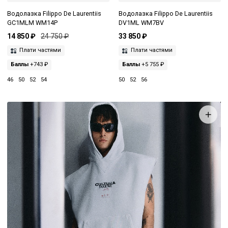
Водолазка Filippo De Laurentiis
Водолазка Filippo De Laurentiis
GC1MLM WM14P
DV1ML WM7BV
14 850 ₽
24 750 ₽
33 850 ₽
Плати частями
Плати частями
Баллы
+743 ₽
Баллы
+5 755 ₽
46
50
52
54
50
52
56