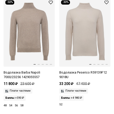
-50%
-30%
Водолазка Barba Napoli
Водолазка Peserico R59139F12
7000/23256 1429055557
9018U
11 800 ₽
23 600 ₽
33 200 ₽
47 400 ₽
Плати частями
Плати частями
Баллы
+590 ₽
Баллы
+4 980 ₽
52
48
54
56
58