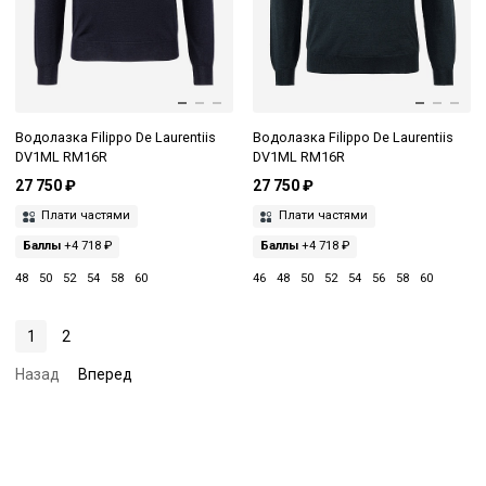
Водолазка Filippo De Laurentiis
Водолазка Filippo De Laurentiis
DV1ML RM16R
DV1ML RM16R
27 750 ₽
27 750 ₽
Плати частями
Плати частями
Баллы
+4 718 ₽
Баллы
+4 718 ₽
48
50
52
54
58
60
46
48
50
52
54
56
58
60
1
2
Назад
Вперед