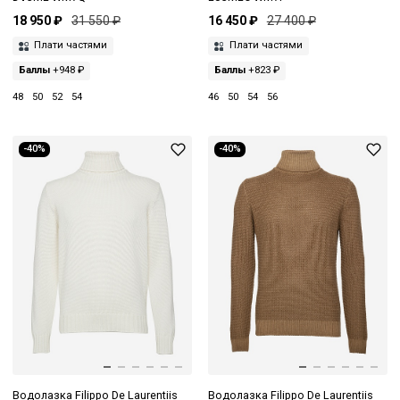
18 950 ₽
31 550 ₽
16 450 ₽
27 400 ₽
Плати частями
Плати частями
Баллы
+948 ₽
Баллы
+823 ₽
48
50
52
54
46
50
54
56
-40%
-40%
Водолазка Filippo De Laurentiis
Водолазка Filippo De Laurentiis