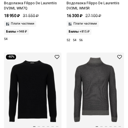
Водолазка Filippo De Laurentiis
Водолазка Filippo De Laurentiis
DV3ML WM7Q
DV3ML WM5R
18 950 ₽
31 550 ₽
16 300 ₽
27 100 ₽
Плати частями
Плати частями
Баллы
+948 ₽
Баллы
+815 ₽
54
52
54
56
-40%