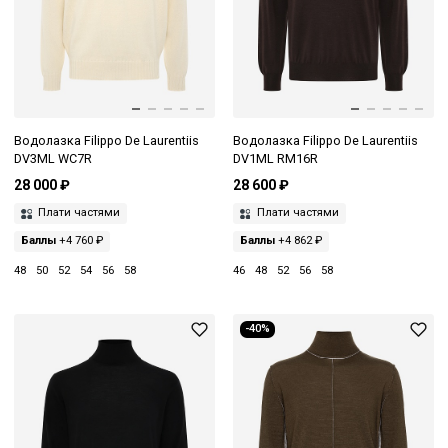
Водолазка Filippo De Laurentiis
Водолазка Filippo De Laurentiis
DV3ML WC7R
DV1ML RM16R
28 000 ₽
28 600 ₽
Плати частями
Плати частями
Баллы
+4 760 ₽
Баллы
+4 862 ₽
48
50
52
54
56
58
46
48
52
56
58
-40%