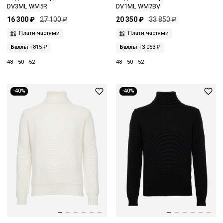
DV3ML WM5R
DV1ML WM7BV
16 300 ₽
27 100 ₽
20 350 ₽
33 850 ₽
Плати частями
Плати частями
Баллы
+815 ₽
Баллы
+3 053 ₽
48
50
52
48
50
52
-40%
-40%