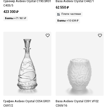
Сувенир Avdeev Crystal С190.SR01
Ваза Avdeev Crystal С442/1
C403/5
62 550 ₽
423 300 ₽
Плати частями
Баллы
+71 961 ₽
Баллы
+10 634 ₽
Графин Avdeev Crystal C054.GR01
Ваза Avdeev Crystal С091.VF02
C697/2
C369/16