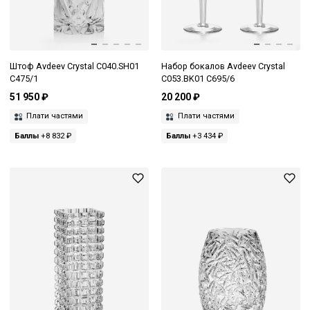
Штоф Avdeev Crystal C040.SH01
Набор бокалов Avdeev Crystal
C475/1
C053.BK01 C695/6
51 950 ₽
20 200 ₽
Плати частями
Плати частями
Баллы
+8 832 ₽
Баллы
+3 434 ₽