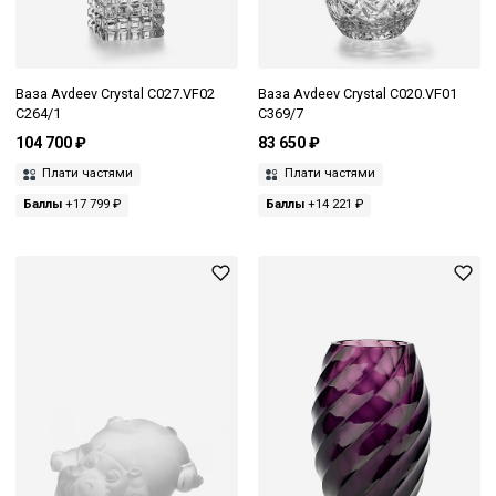
Ваза Avdeev Crystal С027.VF02
Ваза Avdeev Crystal С020.VF01
C264/1
C369/7
104 700 ₽
83 650 ₽
Плати частями
Плати частями
Баллы
+17 799 ₽
Баллы
+14 221 ₽