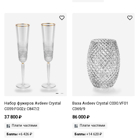
Набор фужеров Avdeev Crystal
Ваза Avdeev Crystal С030.VF01
C059.FG02z C847/2
C369/9
37 800 ₽
86 000 ₽
Плати частями
Плати частями
Баллы
+6 426 ₽
Баллы
+14 620 ₽