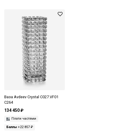
Ваза Avdeev Crystal С027.VF01
C264
134 450 ₽
Плати частями
Баллы
+22 857 ₽