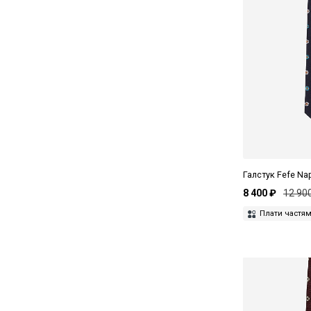
Галстук Fefe Na
8 400 ₽
12 90
Плати частя