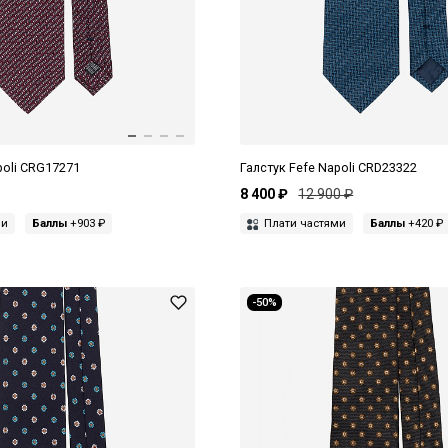
poli CRG17271
Галстук Fefe Napoli CRD23322
8 400 ₽
12 900 ₽
ми
Баллы
+903 ₽
Плати частями
Баллы
+420 ₽
-50%