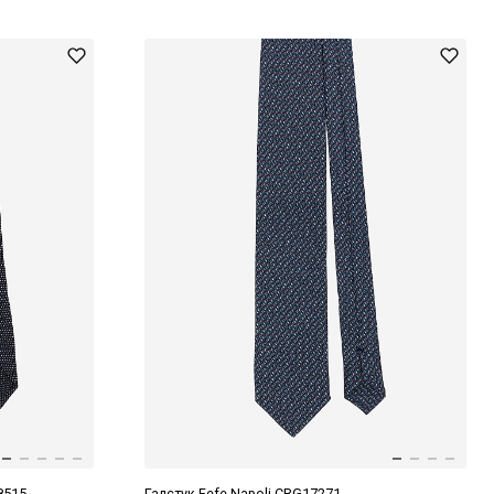
8515
Галстук Fefe Napoli CRG17271