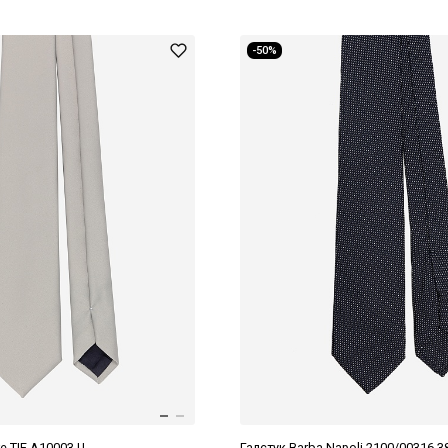
-50%
re TIE A10003 U
Галстук Barba Napoli 2100/00316 3