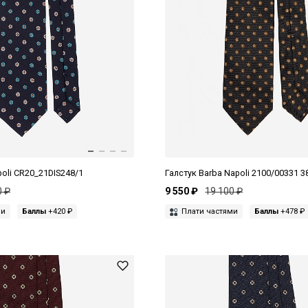
poli CR20_21DIS248/1
Галстук Barba Napoli 2100/00331 3
0 ₽
9 550 ₽
19 100 ₽
ми
Баллы
+420 ₽
Плати частями
Баллы
+478 ₽