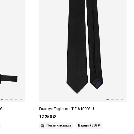
03
Галстук Tagliatore TIE A10003 U
12 250 ₽
Плати частями
Баллы
+858 ₽