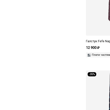
Галстук Fefe Na
12 900 ₽
Плати частя
-35%