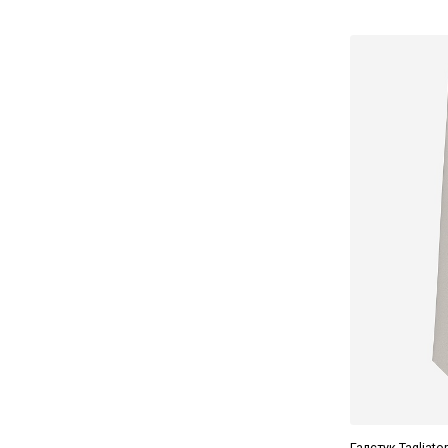
Красный
Серый
Синий
Черный
Галстук Tagliato