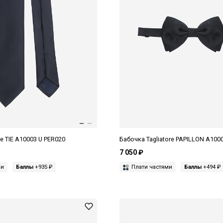
re TIE A10003 U PER020
Бабочка Tagliatore PAPILLON A100
7 050 ₽
ми
Баллы
+935 ₽
Плати частями
Баллы
+494 ₽