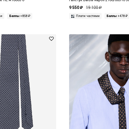
9 550 ₽
19 100 ₽
ми
Баллы
+858 ₽
Плати частями
Баллы
+478 ₽