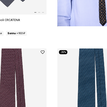
poli CRCATENA
ми
Баллы
+903 ₽
-35%