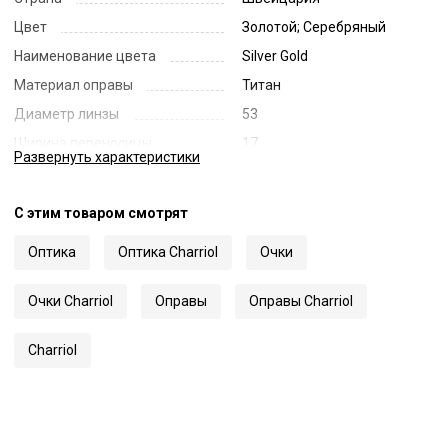
Цвет
Золотой; Серебряный
Наименование цвета
Silver Gold
Материал оправы
Титан
Диаметр линзы
53
Ширина переносицы
17
Развернуть
характеристики
Длина заушника
135
Код
56590
С этим товаром смотрят
Артикул
71068
Оптика
Оптика Charriol
Очки
Очки Charriol
Оправы
Оправы Charriol
Charriol