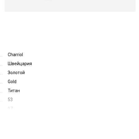
Charriol
Швейцария
Золотой
Gold
Титан
53
17
135
56589
71068