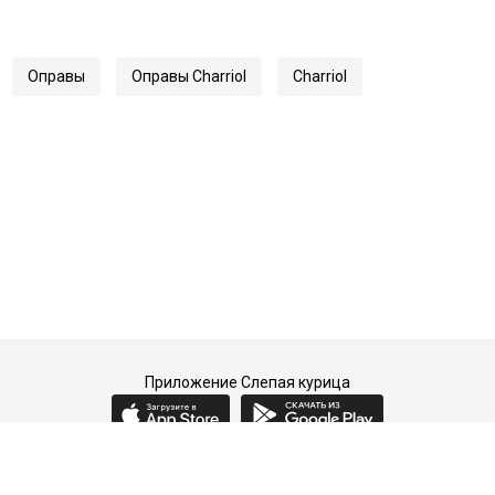
Оправы
Оправы Charriol
Charriol
Приложение Слепая курица
2015-2026 © Слепая курица - fashion concept store.