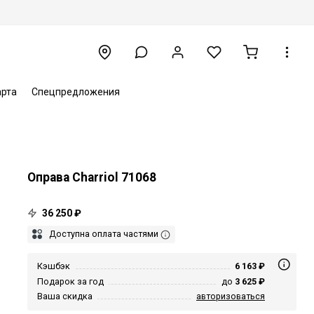
арта
Спецпредложения
Оправа Charriol 71068
36 250 ₽
Доступна оплата частями
Кэшбэк
6 163 ₽
Подарок за год
до
3 625 ₽
Ваша скидка
авторизоваться