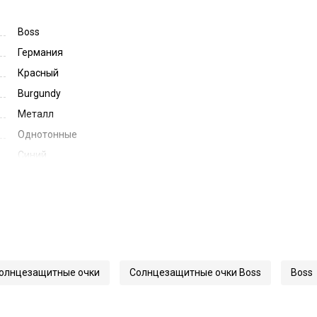
Boss
Германия
Красный
Burgundy
Металл
Однотонные
Синий
Blue
58
18
145
24615
олнцезащитные очки
Солнцезащитные очки Boss
Boss
1332/S