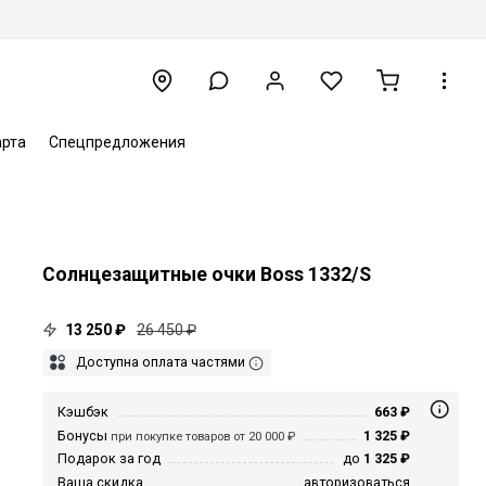
арта
Спецпредложения
Солнцезащитные очки Boss 1332/S
13 250 ₽
26 450 ₽
Доступна оплата частями
Кэшбэк
663 ₽
Бонусы
1 325 ₽
при покупке товаров от 20 000 ₽
Подарок за год
до
1 325 ₽
Ваша скидка
авторизоваться