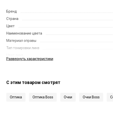
Бренд
Страна
Цвет
Наименование цвета
Материал оправы
Тип тонировки линз
Цвет линз
Развернуть
характеристики
Наименование цвета линз
Диаметр линзы
Ширина переносицы
С этим товаром смотрят
Длина заушника
Код
Оптика
Оптика Boss
Очки
Очки Boss
С
Артикул