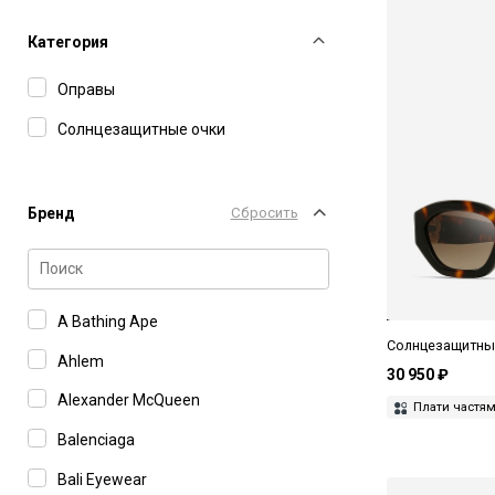
Категория
Оправы
Солнцезащитные очки
Бренд
Сбросить
A Bathing Ape
Солнцезащитные
Ahlem
30 950 ₽
Alexander McQueen
Плати частя
Balenciaga
Bali Eyewear