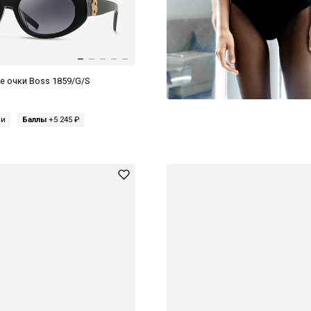
 очки Boss 1859/G/S
ми
Баллы
+5 245 ₽