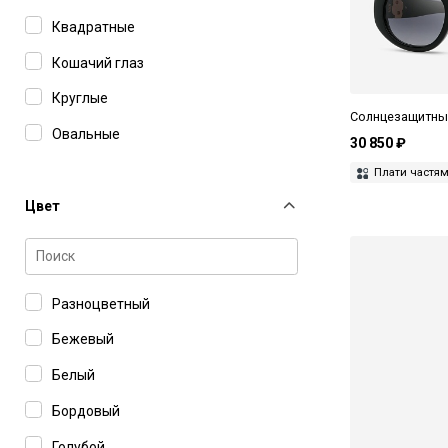
Marc Jacobs
Квадратные
Mastermind
Кошачий глаз
Masunaga
Круглые
Matsuda
Солнцезащитные
Овальные
30 850 ₽
Maui Jim
Прямоугольные
Плати частя
Max Mara
Цвет
MAX&Co
Missoni
Miu Miu
Разноцветный
MM6 Maison Margiela
Бежевый
Moschino Love
Белый
Movitra
Бордовый
Oliver Peoples
Голубой