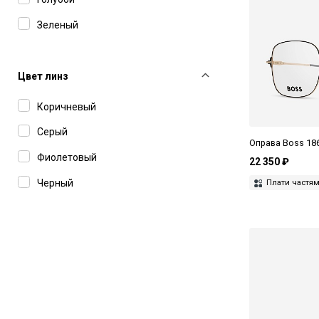
Orgreen
Зеленый
Pierre Cardin
Золотой
Polaroid
Коричневый
Цвет линз
Prada
Красный
Коричневый
Ray-Ban
Кремовый
Серый
Saint Laurent
Оправа Boss 18
Розовый
Фиолетовый
22 350 ₽
Seventh Street
Серебряный
Черный
Плати частя
Smith
Серый
The Attico
Синий
Thom Browne
Фиолетовый
Tiffany
Черный
Tod's