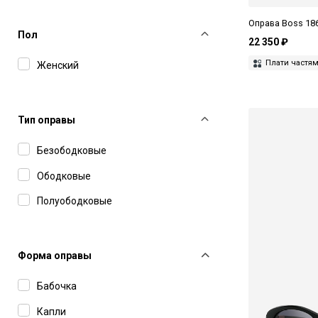
Isabel Marant
Оправа Boss 18
Пол
Jacquemus
22 350 ₽
Плати частя
Женский
Jimmy Choo
John Dalia
Kuboraum
Тип оправы
Leisure Society
Безободковые
Levi’s
Ободковые
Linda Farrow
Полуободковые
Lithe
Loewe
Форма оправы
Lunor
Бабочка
Magda Butrym
Капли