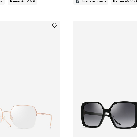
ми
Баллы
+3 715 ₽
Плати частями
Баллы
+5 262 