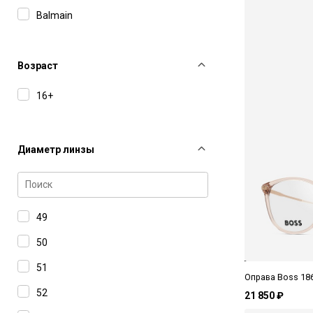
Balmain
Barton Perreira
Boss
Возраст
Bottega Veneta
16+
Carolina Herrera
Carolina Lemke
Диаметр линзы
Carrera
Cartier
Celine
49
Charriol
50
Chloe
51
Оправа Boss 18
Dior
52
21 850 ₽