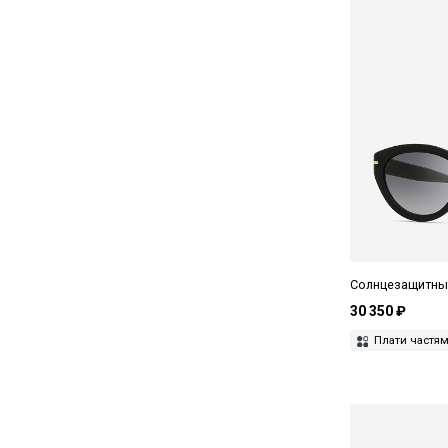
Tom Ford
Undostrial
UniqueDesignMilano
Ushatava
Valentino
Versace
Voa
Vogue
Солнцезащитные
Yohji Yamamoto
30 350 ₽
Плати частя