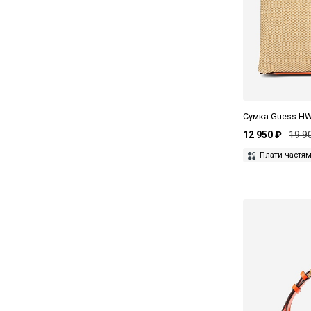
Сумка Guess H
12 950 ₽
19 9
Плати частя