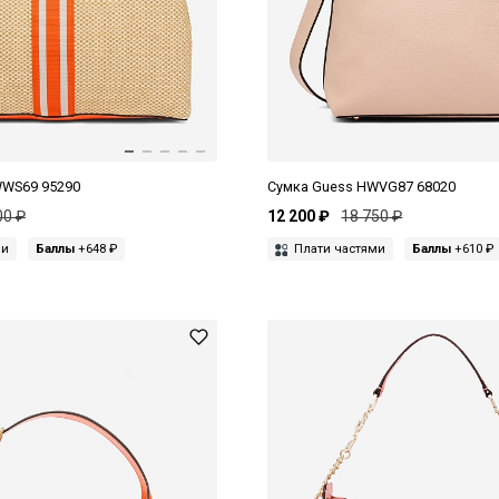
WWS69 95290
Сумка Guess HWVG87 68020
00 ₽
12 200 ₽
18 750 ₽
ми
Баллы
+648 ₽
Плати частями
Баллы
+610 ₽