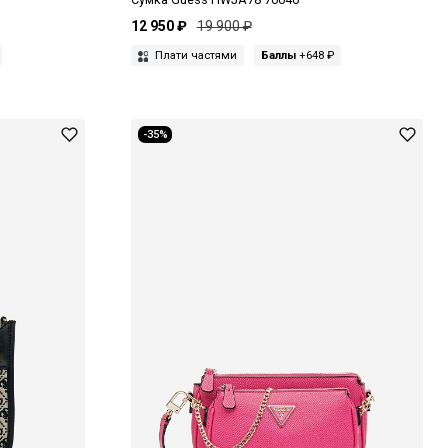
12 950 ₽
19 900 ₽
Плати частями
Баллы
+648 ₽
-35%