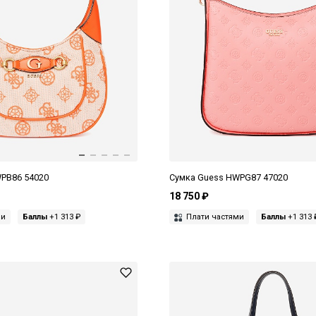
PB86 54020
Сумка Guess HWPG87 47020
18 750 ₽
ми
Баллы
+1 313 ₽
Плати частями
Баллы
+1 313 