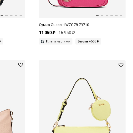
Сумка Guess HWZG78 79710
11 050 ₽
16 950 ₽
₽
Плати частями
Баллы
+553 ₽