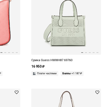
Сумка Guess HWWH87 69760
16 950 ₽
₽
Плати частями
Баллы
+1 187 ₽