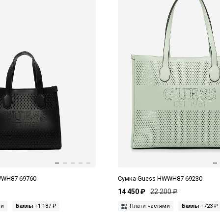
WWH87 69760
Сумка Guess HWWH87 69230
14 450 ₽
22 200 ₽
ми
Баллы
+1 187 ₽
Плати частями
Баллы
+723 ₽