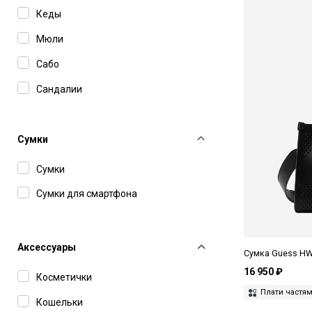
Кеды
Мюли
Сабо
Сандалии
Сапоги
Слингбэки
Сумки
Шлепанцы
Сумки
Эспадрильи
Сумки для смартфона
Аксессуары
Сумка Guess H
16 950 ₽
Косметички
Плати частя
Кошельки