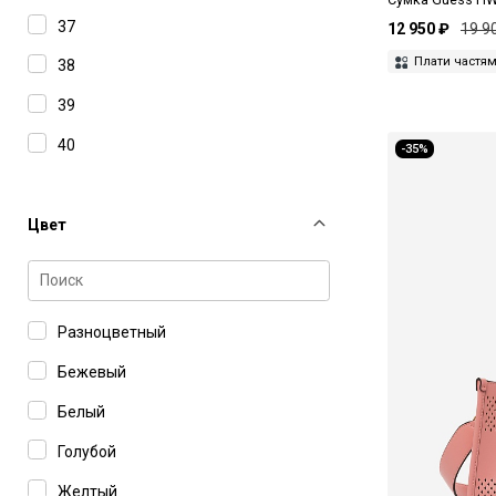
37
12 950 ₽
19 9
Плати частя
38
39
40
-35%
41
42
Цвет
44
46
Разноцветный
48
Бежевый
50
Белый
52
Голубой
65B
Желтый