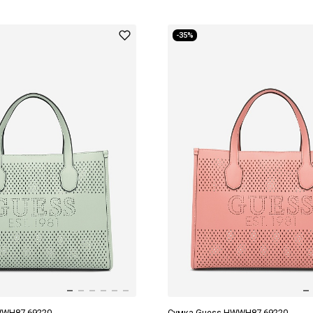
-35%
WWH87 69220
Сумка Guess HWWH87 69220