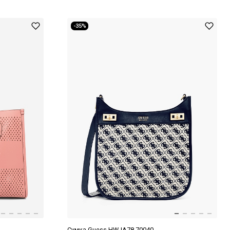
-35%
Сумка Guess HWJA78 70040