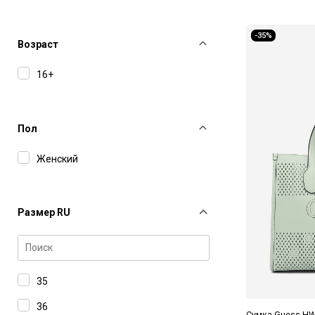
-35%
Возраст
16+
Пол
Женский
Размер RU
35
36
Сумка Guess H