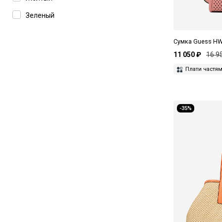
70B
Зеленый
70C
Золотой
75B
Сумка Guess H
Коричневый
11 050 ₽
16 9
75C
Красный
Плати частя
80B
Оранжевый
Розовый
-35%
Серебряный
Серый
Синий
Фиолетовый
Черный