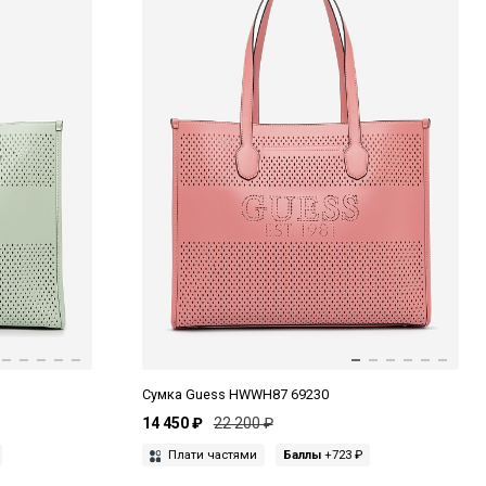
Сумка Guess HWWH87 69230
14 450 ₽
22 200 ₽
Плати частями
Баллы
+723 ₽