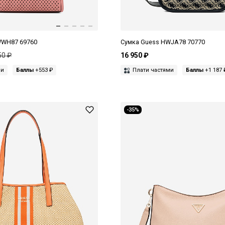
WWH87 69760
Сумка Guess HWJA78 70770
50 ₽
16 950 ₽
ми
Баллы
+553 ₽
Плати частями
Баллы
+1 187 
-35%