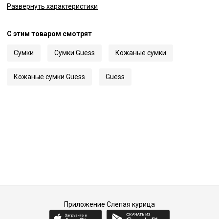
Развернуть
характеристики
Страна
США
Цвет
Розовый
С этим товаром смотрят
Код
30034
Артикул
HWQB84 04720
Сумки
Сумки Guess
Кожаные сумки
Кожаные сумки Guess
Guess
Приложение Слепая курица