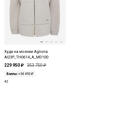
Худи на молнии Agnona
AI23P_TH0614_A_MD100
229 950 ₽
353 750 ₽
Баллы
+34 493 ₽
42