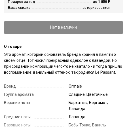
Подарок за год
до
1 850 ₽
Ваша скидка
авторизоваться
Нет в наличии
О товаре
Это аромат, который основатель бренда хранил в памяти о 
своем отце. Тот носил прекрасный одеколон с лавандой. Но 
при создании композиции чего-то не хватало - и тогда пришло 
воспоминание: ванильный оттенок, так родился Le Passant.
Бренд
Ormaie
Группа аромата
Сладкие; Цветочные
Верхние ноты
Бархатцы; Бергамот;
Лаванда
Средние ноты
Лаванда
Базовые ноты
Бобы Тонка; Ваниль