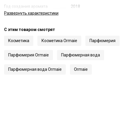
Год создания аромата
2018
Развернуть
характеристики
Объем
20 мл
Страна
Франция
С этим товаром смотрят
Код
69479
Артикул
P-Le Passant
Косметика
Косметика Ormaie
Парфюмерия
Парфюмерия Ormaie
Парфюмерная вода
Парфюмерная вода Ormaie
Ormaie