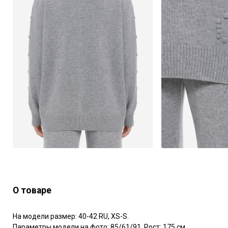
О товаре
На модели размер: 40-42 RU, XS-S.

Параметры модели на фото: 85/61/91. Рост: 175 см.