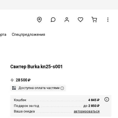
арта
Спецпредложения
Свитер Burka kn25-s001
28 500 ₽
Доступна оплата частями
Кэшбэк
4 845 ₽
Подарок за год
до
2 850 ₽
Ваша скидка
авторизоваться