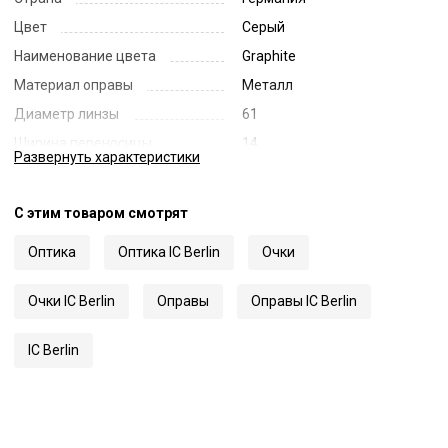
Цвет
Серый
Наименование цвета
Graphite
Материал оправы
Металл
Диаметр линзы
61
Ширина переносицы
14
Развернуть
характеристики
Длина заушника
145
Код
66170
С этим товаром смотрят
Артикул
Sven H Large
Оптика
Оптика IC Berlin
Очки
Очки IC Berlin
Оправы
Оправы IC Berlin
IC Berlin