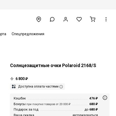
арта
Спецпредложения
Солнцезащитные очки Polaroid 2168/S
6 800 ₽
Доступна оплата частями
Кэшбэк
476 ₽
Бонусы
680 ₽
при покупке товаров от 20 000 ₽
Подарок за год
до
680 ₽
Ваша скидка
авторизоваться