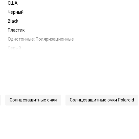
США
Черный
Black
Пластик
Однотонные; Поляризационные
Серый
Grey Polarized
54
18
145
65023
Солнцезащитные очки
Солнцезащитные очки Polaroid
2168/S