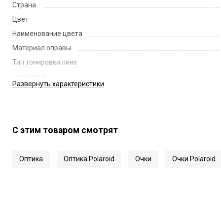
Страна
Цвет
Наименование цвета
Материал оправы
Тип тонировки линз
Цвет линз
Развернуть
характеристики
Наименование цвета линз
Диаметр линзы
Ширина переносицы
С этим товаром смотрят
Длина заушника
Код
Оптика
Оптика Polaroid
Очки
Очки Polaroid
Артикул