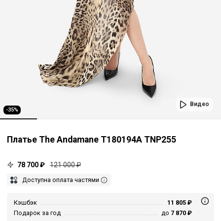
Видео
-35%
Платье The Andamane T180194A TNP255
78 700 ₽
121 000 ₽
Доступна оплата частями
Кэшбэк
11 805 ₽
Подарок за год
до
7 870 ₽