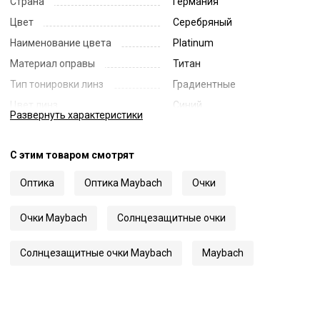
Страна
Германия
Цвет
Серебряный
Наименование цвета
Platinum
Материал оправы
Титан
Тип тонировки линз
Градиентные
Цвет линз
Синий
Развернуть
характеристики
Наименование цвета линз
Blue Gradient
Диаметр линзы
59
С этим товаром смотрят
Ширина переносицы
18
Оптика
Оптика Maybach
Очки
Длина заушника
140
Код
63072
Очки Maybach
Солнцезащитные очки
Артикул
The Artist Sun II
Солнцезащитные очки Maybach
Maybach