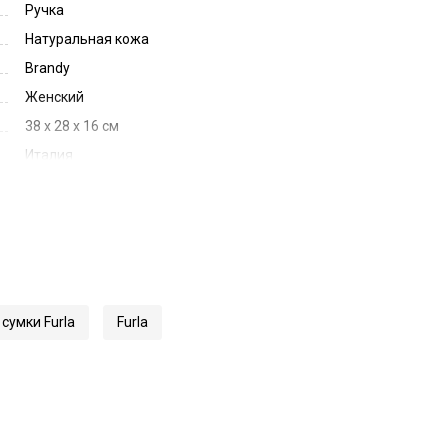
Ручка
Натуральная кожа
Brandy
Женский
38 x 28 x 16 см
Италия
Коричневый
62883
WB01505BX3104
сумки Furla
Furla