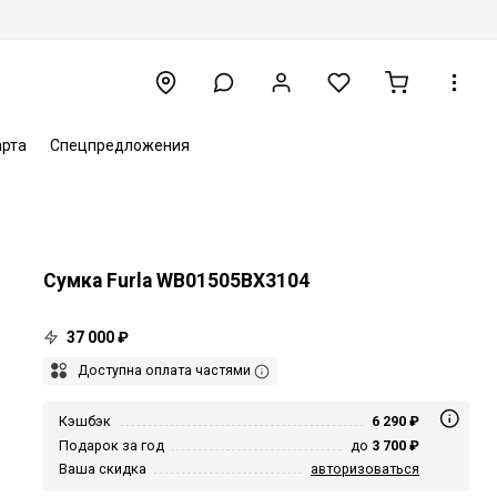
арта
Спецпредложения
Сумка Furla WB01505BX3104
37 000 ₽
Доступна оплата частями
Кэшбэк
6 290 ₽
Подарок за год
до
3 700 ₽
Ваша скидка
авторизоваться