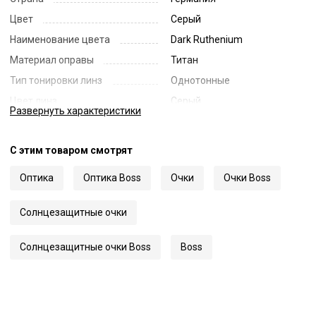
Цвет
Серый
Наименование цвета
Dark Ruthenium
Материал оправы
Титан
Тип тонировки линз
Однотонные
Цвет линз
Серый
Развернуть
характеристики
Наименование цвета линз
Grey
Диаметр линзы
61
С этим товаром смотрят
Ширина переносицы
16
Оптика
Оптика Boss
Очки
Очки Boss
Длина заушника
145
Код
61389
Солнцезащитные очки
Артикул
1795/F/S
Солнцезащитные очки Boss
Boss