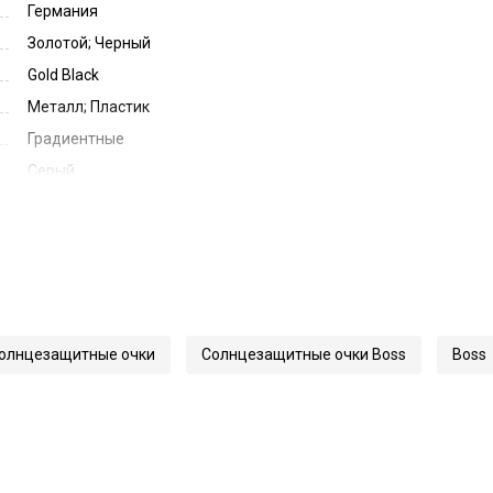
Германия
Золотой; Черный
Gold Black
Металл; Пластик
Градиентные
Серый
Dark Grey Gradient
60
14
150
61369
олнцезащитные очки
Солнцезащитные очки Boss
Boss
1747/S