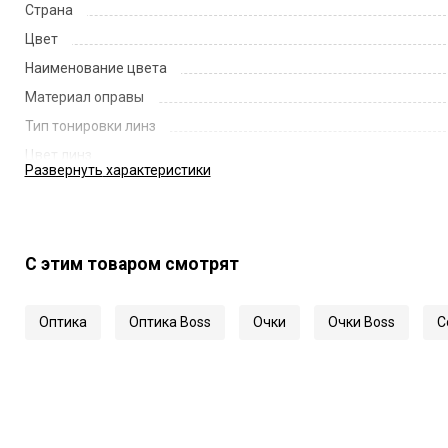
Страна
Цвет
Наименование цвета
Материал оправы
Тип тонировки линз
Цвет линз
Развернуть
характеристики
Наименование цвета линз
Диаметр линзы
Ширина переносицы
С этим товаром смотрят
Длина заушника
Код
Оптика
Оптика Boss
Очки
Очки Boss
С
Артикул