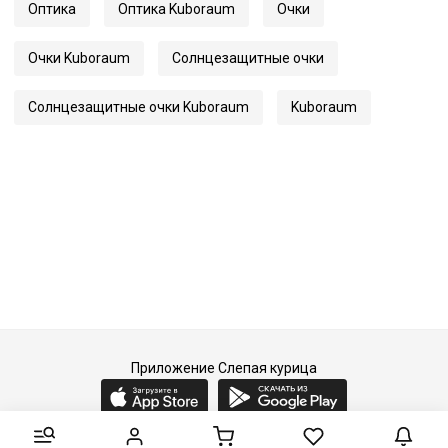
Оптика
Оптика Kuboraum
Очки
Длина заушника
145
Код
60052
Очки Kuboraum
Солнцезащитные очки
Артикул
Maske P72
Солнцезащитные очки Kuboraum
Kuboraum
Приложение Слепая курица
2015-2026 © Слепая курица - fashion concept store.