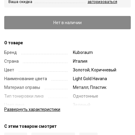
Ваша скидка
авторизоваться
Нет в наличии
О товаре
Бренд
Kuboraum
Страна
Италия
Цвет
Золотой; Коричневый
Наименование цвета
Light Gold Havana
Материал оправы
Металл; Пластик
Тип тонировки линз
Однотонные
Цвет линз
Зеленый
Развернуть
характеристики
Наименование цвета линз
Green
Диаметр линзы
53
С этим товаром смотрят
Ширина переносицы
18