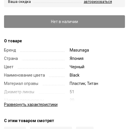
Ваша скидка
авторизоваться
Нет в наличии
О товаре
Бренд
Masunaga
Страна
Япония
Цвет
Черный
Наименование цвета
Black
Материал оправы
Пластик; Титан
Диаметр линзы
51
Ширина переносицы
20
Развернуть
характеристики
Длина заушника
145
Код
59975
С этим товаром смотрят
Артикул
COLLINS 39