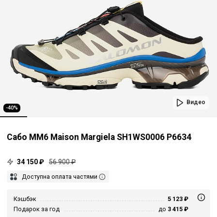
Видео
-40%
Сабо MM6 Maison Margiela SH1WS0006 P6634
34 150 ₽
56 900 ₽
Доступна оплата частями
Кэшбэк
5 123 ₽
Подарок за год
до
3 415 ₽