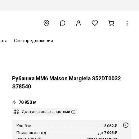
арта
Спецпредложения
Рубашка MM6 Maison Margiela S52DT0032
S78540
70 950 ₽
Доступна оплата частями
Кэшбэк
12 062 ₽
Подарок за год
до
7 095 ₽