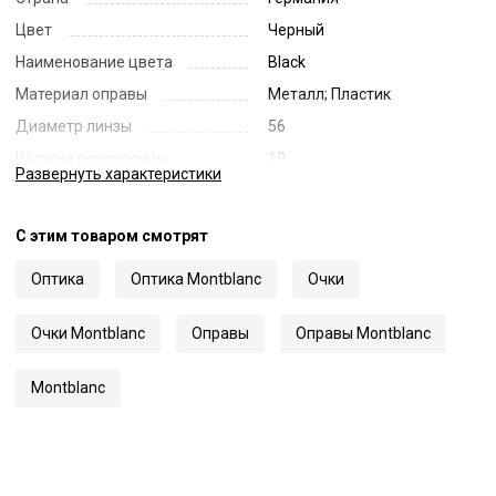
Цвет
Черный
Наименование цвета
Black
Материал оправы
Металл; Пластик
Диаметр линзы
56
Ширина переносицы
19
Развернуть
характеристики
Длина заушника
145
Код
59287
С этим товаром смотрят
Артикул
0361O
Оптика
Оптика Montblanc
Очки
Очки Montblanc
Оправы
Оправы Montblanc
Montblanc