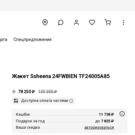
арта
Спецпредложения
Жакет Ssheena 24FWBIEN TF24005A85
78 250 ₽
130 350 ₽
Доступна оплата частями
Кэшбэк
11 738 ₽
Подарок за год
до
7 825 ₽
Ваша скидка
авторизоваться