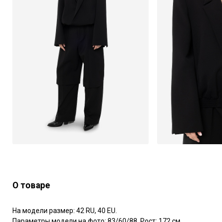
О товаре
На модели размер: 42 RU, 40 EU.

Параметры модели на фото: 83/60/88. Рост: 172 см.