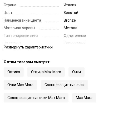
Страна
Италия
Цвет
Золотой
Наименование цвета
Bronze
Материал оправы
Металл
Тип тонировки линз
Однотонные
Цвет линз
Коричневый
Развернуть
характеристики
Наименование цвета линз
Brown
Диаметр линзы
48
С этим товаром смотрят
Ширина переносицы
21
Оптика
Оптика Max Mara
Очки
Длина заушника
140
Код
56752
Очки Max Mara
Солнцезащитные очки
Артикул
0127
Солнцезащитные очки Max Mara
Max Mara