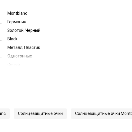
Montblanc
Германия
Золотой; Черный
Black
Металл; Пластик
Однотонные
Серый
Smoke
48
22
150
55571
anc
Солнцезащитные очки
Солнцезащитные очки Montb
0336S