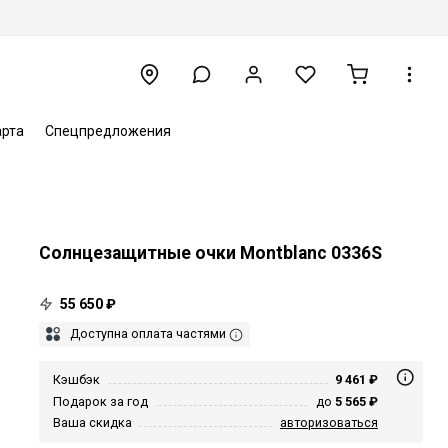
арта
Спецпредложения
Солнцезащитные очки Montblanc 0336S
55 650 ₽
Доступна оплата частями
Кэшбэк
9 461 ₽
Подарок за год
до
5 565 ₽
Ваша скидка
авторизоваться