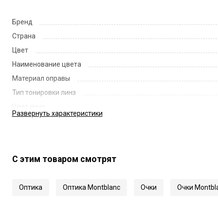
Бренд
Страна
Цвет
Наименование цвета
Материал оправы
Тип тонировки линз
Цвет линз
Развернуть
характеристики
Наименование цвета линз
Диаметр линзы
Ширина переносицы
С этим товаром смотрят
Длина заушника
Код
Оптика
Оптика Montblanc
Очки
Очки Montbl
Артикул