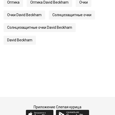
Ширина переносицы
21
Оптика
Оптика David Beckham
Очки
Длина заушника
145
Очки David Beckham
Солнцезащитные очки
Код
54968
Артикул
1114/S
Солнцезащитные очки David Beckham
David Beckham
Приложение Слепая курица