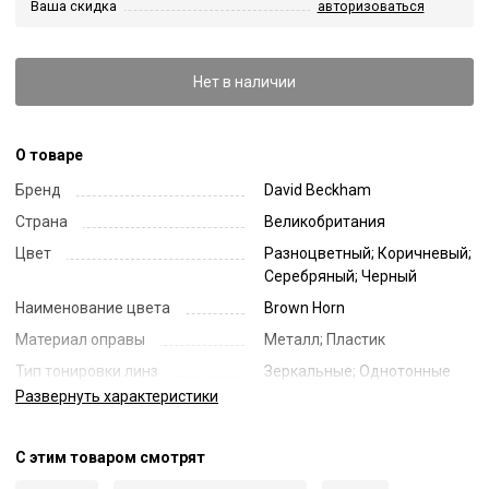
Ваша скидка
авторизоваться
Нет в наличии
О товаре
Бренд
David Beckham
Страна
Великобритания
Цвет
Разноцветный; Коричневый;
Серебряный; Черный
Наименование цвета
Brown Horn
Материал оправы
Металл; Пластик
Тип тонировки линз
Зеркальные; Однотонные
Развернуть
характеристики
Цвет линз
Зеленый
Наименование цвета линз
Green Mirror
С этим товаром смотрят
Диаметр линзы
49