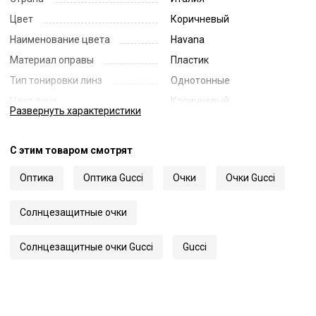
Цвет
Коричневый
Наименование цвета
Havana
Материал оправы
Пластик
Тип тонировки линз
Однотонные
Цвет линз
Коричневый
Развернуть
характеристики
Наименование цвета линз
Brown
Диаметр линзы
54
С этим товаром смотрят
Ширина переносицы
17
Оптика
Оптика Gucci
Очки
Очки Gucci
Длина заушника
145
Код
54261
Солнцезащитные очки
Артикул
1527S
Солнцезащитные очки Gucci
Gucci