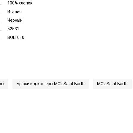
100% хлопок
Италия
Черный
52531
BOLT010
ры
Брюки и джоггеры MC2 Saint Barth
MC2 Saint Barth