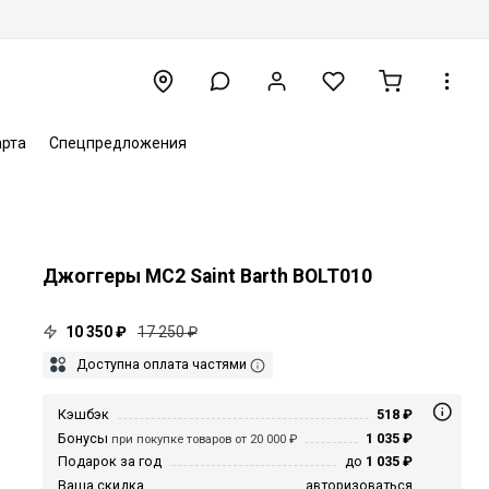
арта
Спецпредложения
Джоггеры MC2 Saint Barth BOLT010
10 350 ₽
17 250 ₽
Доступна оплата частями
Кэшбэк
518 ₽
Бонусы
1 035 ₽
при покупке товаров от 20 000 ₽
Подарок за год
до
1 035 ₽
Ваша скидка
авторизоваться