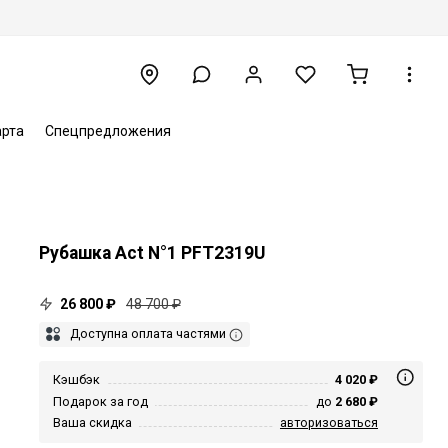
арта
Спецпредложения
Рубашка Act N°1 PFT2319U
26 800 ₽
48 700 ₽
Доступна оплата частями
Кэшбэк
4 020 ₽
Подарок за год
до
2 680 ₽
Ваша скидка
авторизоваться