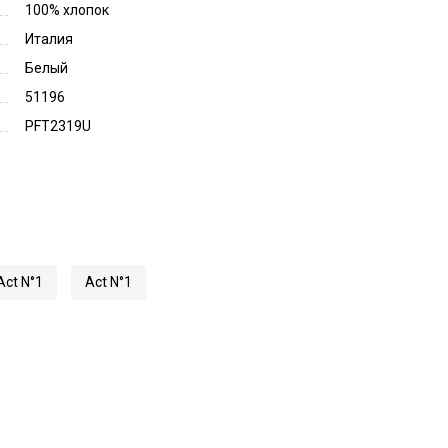
100% хлопок
Италия
Белый
51196
PFT2319U
ct N°1
Act N°1