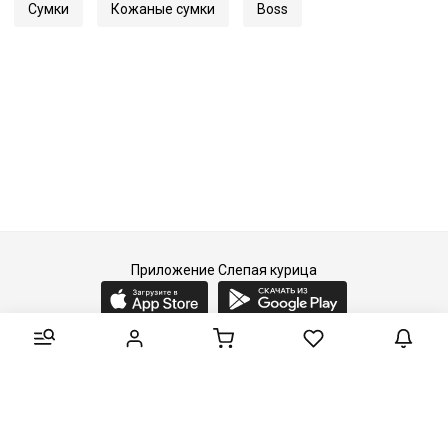
Артикул
50513240
Сумки
Кожаные сумки
Boss
Приложение Слепая курица
2015-2026 © Слепая курица - fashion concept store.
Все права защищены.