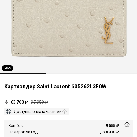
-35%
Картхолдер Saint Laurent 635262L3F0W
63 700 ₽
97 950 ₽
Доступна оплата частями
Кэшбэк
9 555 ₽
Подарок за год
до
6 370 ₽