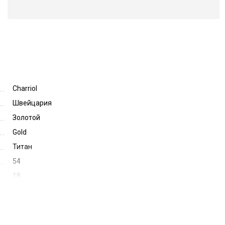
Charriol
Швейцария
Золотой
Gold
Титан
54
18
135
41777
71036