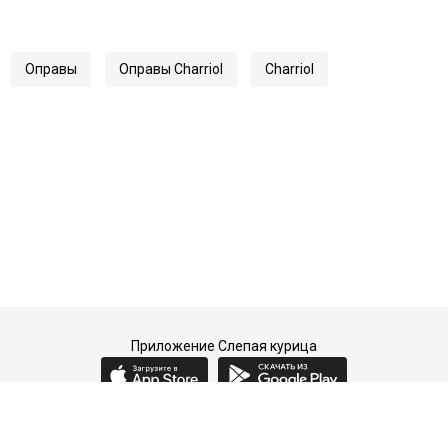
Оправы
Оправы Charriol
Charriol
Приложение Слепая курица
2015-2026 © Слепая курица - fashion concept store.