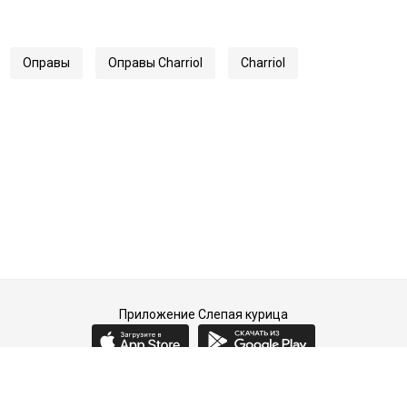
Оправы
Оправы Charriol
Charriol
Приложение Слепая курица
2015-2026 © Слепая курица - fashion concept store.