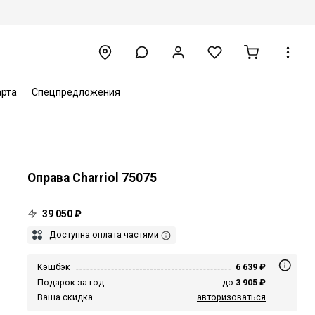
арта
Спецпредложения
Оправа Charriol 75075
39 050 ₽
Доступна оплата частями
Кэшбэк
6 639 ₽
Подарок за год
до
3 905 ₽
Ваша скидка
авторизоваться