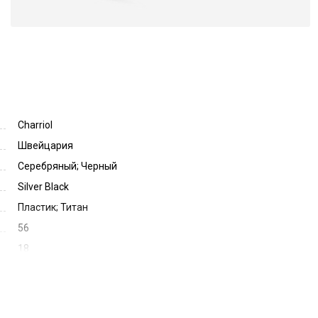
Charriol
Швейцария
Серебряный; Черный
Silver Black
Пластик; Титан
56
18
140
41758
75075