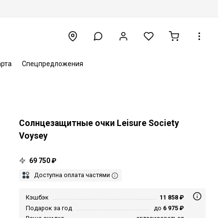
арта
Спецпредложения
Солнцезащитные очки Leisure Society
Voysey
69 750 ₽
Доступна оплата частями
Кэшбэк
11 858 ₽
Подарок за год
до
6 975 ₽