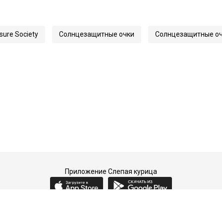
140
41200
sure Society
Солнцезащитные очки
Солнцезащитные очк
Voysey
Приложение Слепая курица
2015-2026 © Слепая курица - fashion concept store.