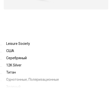
Leisure Society
США
Серебряный
12K Silver
Титан
Однотонные; Поляризационные
Зеленый
Green Polarized
55
20