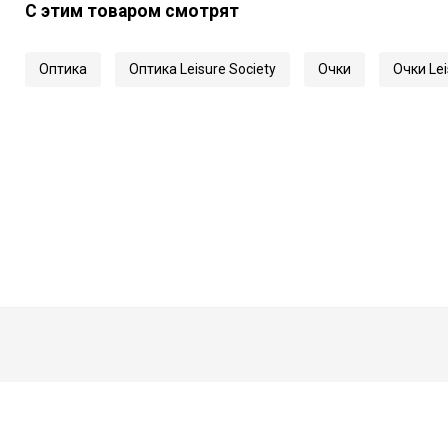
С этим товаром смотрят
Длина заушника
Код
Оптика
Оптика Leisure Society
Очки
Очки Lei
Артикул