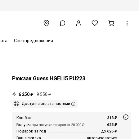
арта
Спецпредложения
Рюкзак Guess HGELI5 PU223
6 250 ₽
9 550 ₽
Доступна оплата частями
Кэшбэк
313 ₽
Бонусы
625 ₽
при покупке товаров от 20 000 ₽
Подарок за год
до
625 ₽
Ваша скидка
авторизоваться