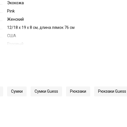
Экокожа
Pink
Женский
12/18 x 19 x 8 см, длина лямок 76 см
США
Розовый
32767
HGELI5 PU223
Сумки
Сумки Guess
Рюкзаки
Рюкзаки Guess