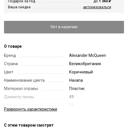
Подарок за год
до
1 360 ₽
Ваша скидка
авторизоваться
Нет в наличии
О товаре
Бренд
Alexander McQueen
Страна
Великобритания
Цвет
Коричневый
Наименование цвета
Havana
Материал оправы
Пластик
Диаметр линзы
49
Ширина переносицы
18
Развернуть
характеристики
Длина заушника
145
Код
32159
С этим товаром смотрят