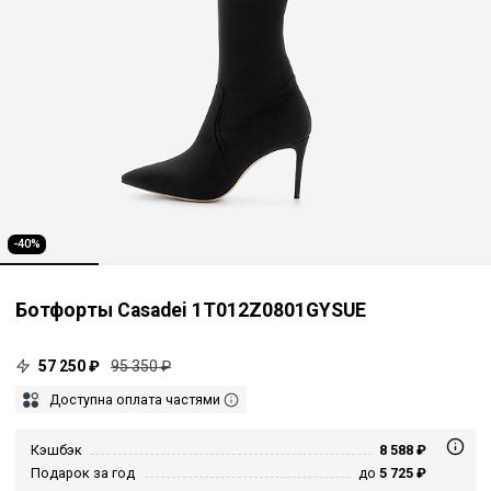
-40%
Ботфорты Casadei 1T012Z0801GYSUE
57 250 ₽
95 350 ₽
Доступна оплата частями
Кэшбэк
8 588 ₽
Подарок за год
до
5 725 ₽