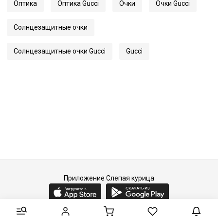
Оптика
Оптика Gucci
Очки
Очки Gucci
Длина заушника
135
Код
30192
Солнцезащитные очки
Артикул
1021S
Солнцезащитные очки Gucci
Gucci
Приложение Слепая курица
2015-2026 © Слепая курица - fashion concept store.