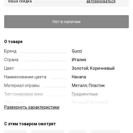
Ваша скидка
авторизоваться
Нет в наличии
О товаре
Бренд
Gucci
Страна
Италия
Цвет
Золотой; Коричневый
Наименование цвета
Havana
Материал оправы
Металл; Пластик
Тип тонировки линз
Градиентные
Цвет линз
Зеленый; Красный
Развернуть
характеристики
Наименование цвета линз
Green to Pink Gradient
Диаметр линзы
56
С этим товаром смотрят
Ширина переносицы
19