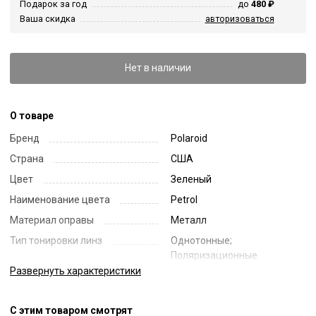
Подарок за год
до
480 ₽
Ваша скидка
авторизоваться
Нет в наличии
О товаре
Бренд
Polaroid
Страна
США
Цвет
Зеленый
Наименование цвета
Petrol
Материал оправы
Металл
Тип тонировки линз
Однотонные;
Поляризационные
Развернуть
характеристики
Цвет линз
Серый
Наименование цвета линз
Grey Polarized
С этим товаром смотрят